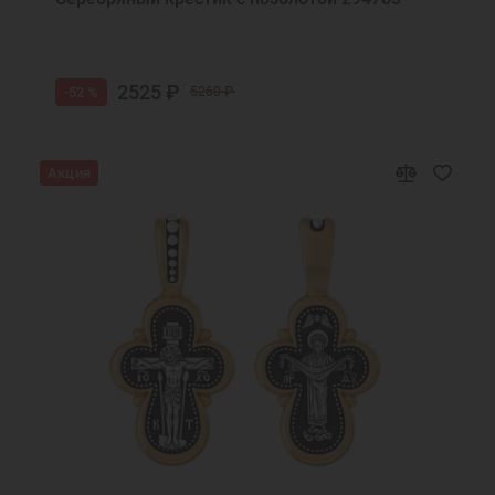
Подвеска украшение
Подвеска кулон
Подвески на шею женские
Подвеска икона
2525 ₽
-52 %
5260 ₽
Ювелирные украшения
Акция