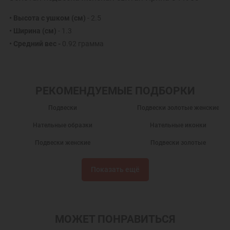
• Высота с ушком (см)
- 2.5
• Ширина (см)
- 1.3
• Средний вес -
0.92 грамма
РЕКОМЕНДУЕМЫЕ ПОДБОРКИ
Подвески
Подвески золотые женские
Нательные образки
Нательные иконки
Подвески женские
Подвески золотые
Подарки
Кулоны на шею
Показать ещё
Золотые кулоны
Нательные иконы
Золотые иконки
Подвески из золота
Именные подвески
Подвески именные из золота
МОЖЕТ ПОНРАВИТЬСЯ
Украшения на шею
Женские украшения на шею