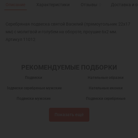
Описание
Характеристики
Отзывы
0
Доставка и 
Серебряная подвеска святой Василий (прямоугольник 22х17
мм) с молитвой и голубем на обороте, проушие 6х2 мм.
Артикул 11012
РЕКОМЕНДУЕМЫЕ ПОДБОРКИ
Подвески
Нательные образки
Подвески серебряные мужские
Нательные иконки
Подвески мужские
Подвески серебряные
Подарки
Кулоны на шею
Показать ещё
Серебряные кулоны
Нательные иконы
Серебряные иконки
Подвески из серебра