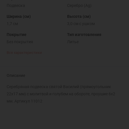
Подвеска
Серебро (Ag)
Ширина (см)
Высота (см)
1,7 см
3,0 см с ушком
Покрытие
Тип изготовления
Без покрытия
Литье
Все характеристики
Описание
Серебряная подвеска святой Василий (прямоугольник
22х17 мм) с молитвой и голубем на обороте, проушие 6х2
мм. Артикул 11012