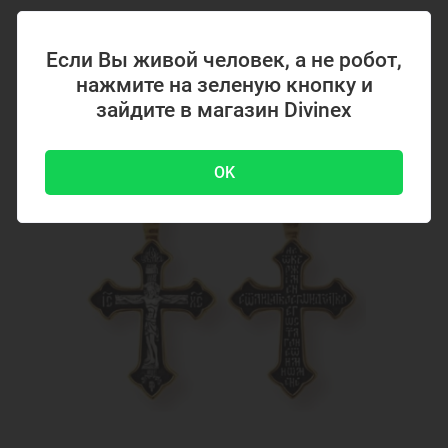
Нательные кулоны
Образки нательные православные
Нательные образки святых
Нательные серебряные образки
Если Вы живой человек, а не робот,
4700 ₽
-51 %
9500 ₽
Подвеска на шею
Подвеска украшение
нажмите на зеленую кнопку и
Подвеска кулон
Подвеска икона
зайдите в магазин Divinex
Акция
Ювелирные украшения
OK