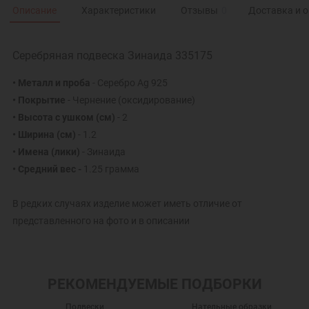
Описание
Характеристики
Отзывы
0
Доставка и 
Серебряная подвеска Зинаида 335175
• Металл и проба
- Серебро Ag 925
• Покрытие
- Чернение (оксидирование)
• Высота с ушком
(см)
- 2
• Ширина
(см)
- 1.2
• Имена (лики)
- Зинаида
• Средний вес -
1.25 грамма
В редких случаях изделие может иметь отличие от
представленного на фото и в описании
РЕКОМЕНДУЕМЫЕ ПОДБОРКИ
Подвески
Нательные образки