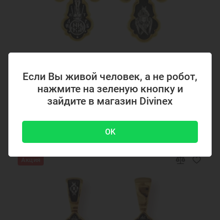
Серебряные подвески кулоны
Нательные кулоны
Образки нательные православные
Нательные образки святых
Нательные серебряные образки
Подвеска украшение
Подвеска кулон
Подвеска икона
Код товара: 294867
Если Вы живой человек, а не робот,
Ювелирные украшения
Серебряный крестик с позолотой 294867
нажмите на зеленую кнопку и
зайдите в магазин Divinex
4700 ₽
-51 %
9500 ₽
OK
Акция