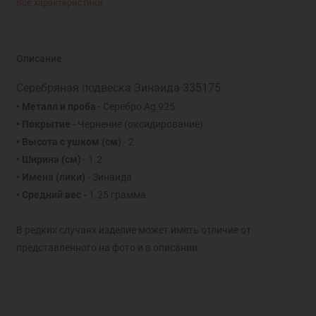
Все характеристики
Описание
Серебряная подвеска Зинаида 335175
• Металл и проба
- Серебро Ag 925
• Покрытие
- Чернение (оксидирование)
• Высота с ушком
(см)
- 2
• Ширина
(см)
- 1.2
• Имена (лики)
- Зинаида
• Средний вес -
1.25 грамма
В редких случаях изделие может иметь отличие от
представленного на фото и в описании