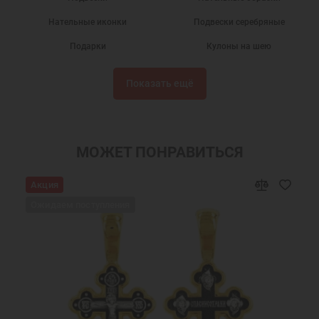
Нательные иконки
Подвески серебряные
Подарки
Кулоны на шею
Серебряные кулоны
Нательные иконы
Показать ещё
Серебряные иконки
Подвески из серебра
Именные подвески
Подвески именные из серебра
Нательная икона Зинаида
Подвески Зинаида святая
МОЖЕТ ПОНРАВИТЬСЯ
Украшения на шею
Православные подарки
Акция
Православные украшения
Новогодние подарки
Ожидаем поступления
Подарок мужчине на Новый Год
Подарок на День Рождения
Подарок на крестины
Подарок подруге на Новый Год
Подвеска в подарок
Серебряные кулоны святых
Серебряные украшения кулоны
Серебряный кулон на шею
Серебряный кулон медальон
Серебряный кулон оберег