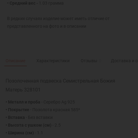
• Средний вес -
1.03 грамма
В редких случаях изделие может иметь отличие от
представленного на фото и в описании
Описание
Характеристики
Отзывы
0
Доставка и 
Позолоченная подвеска Семистрельная Божия
Матерь 328101
• Металл и проба
- Серебро Ag 925
• Покрытие
- Позолота красная 585*
• Вставка
- Без вставки
• Высота с ушком (см)
- 2.5
• Ширина (см)
- 1.1