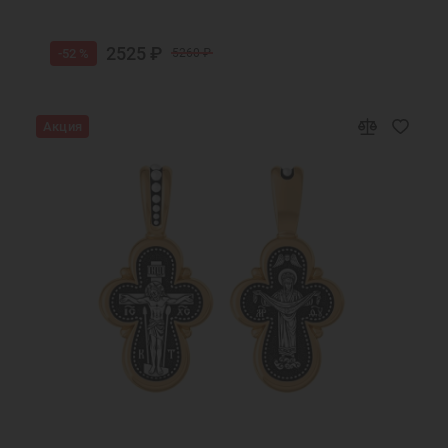
2525 ₽
-52 %
5260 ₽
Акция