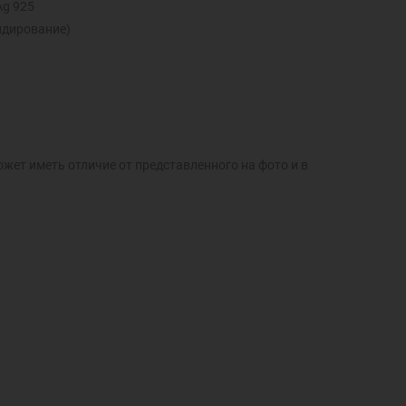
Ag 925
идирование)
ожет иметь отличие от представленного на фото и в