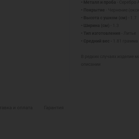
• Металл и проба
- Серебро 
• Покрытие
- Чернение (окс
• Высота с ушком
(см)
- 1.7
• Ширина
(см)
- 1.3
• Тип изготовления
- Литье
• Средний вес -
1.81 грамма
В редких случаях изделие м
описании
тавка и оплата
Гарантия