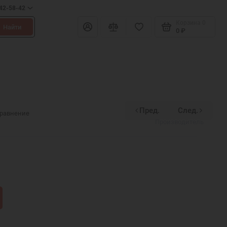
642-58-42
Корзина
0
Найти
0 ₽
Пред.
След.
Divinex
сравнение
Производитель