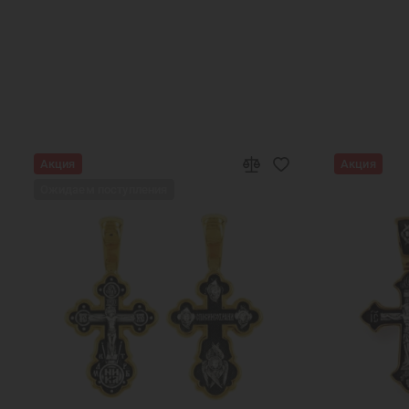
Подарок подруге на Новый Год
Подвеска в
Серебряный кулон медальон
Серебряный к
Нательные образки святых
Нательные сере
Акция
Акция
Ожидаем поступления