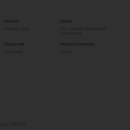
Металл
Проба
Серебро (Ag)
925 - клеймо Пробирной
Палаты РФ
Покрытие
Тип изготовления
Чернение
Литье
и
лубь 293351