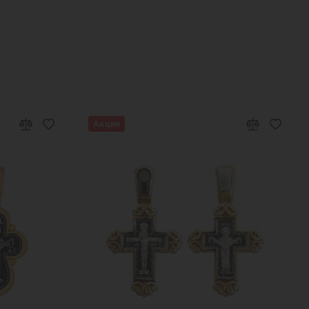
рашения кулоны
Серебряный кулон на шею
е кулоны
Образки нательные православные
Подвеска икона
Ювелирные украшения
Акция