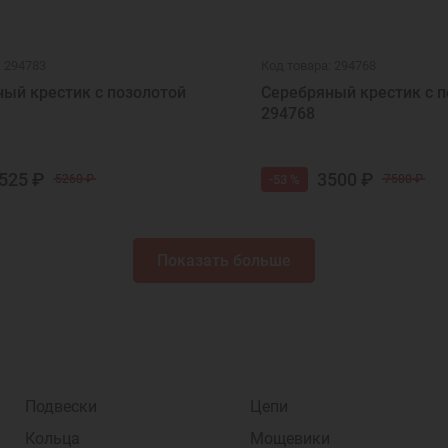
: 294783
Код товара: 294768
ый крестик с позолотой
Серебряный крестик с п
294768
525 ₽
3500 ₽
-53 %
5260 ₽
7500 ₽
Показать больше
Подвески
Цепи
Кольца
Мощевики