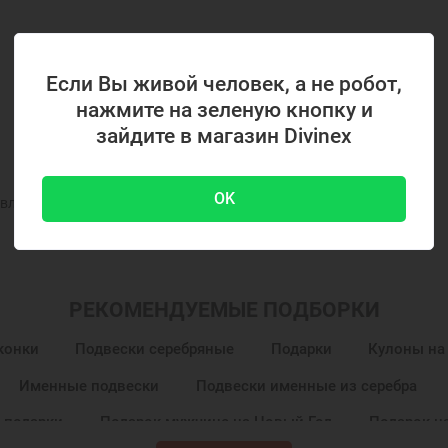
Если Вы живой человек, а не робот,
нажмите на зеленую кнопку и
зайдите в магазин Divinex
OK
вленного на фото и в описании
РЕКОМЕНДУЕМЫЕ ПОДБОРКИ
конки
Подвески серебряные
Подарки
Кулоны на
Именные подвески
Подвески именные из серебра
 подарки
Подарок мужчине на Новый Год
Подарок н