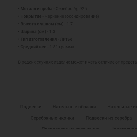
• Металл и проба
- Серебро Ag 925
• Покрытие
- Чернение (оксидирование)
• Высота с ушком
(см)
- 1.7
• Ширина
(см)
- 1.3
• Тип изготовления
- Литье
• Средний вес -
1.81 грамма
В редких случаях изделие может иметь отличие от предста
Подвески
Нательные образки
Нательные и
Серебряные иконки
Подвески из серебра
Православные украшения
Новогодние