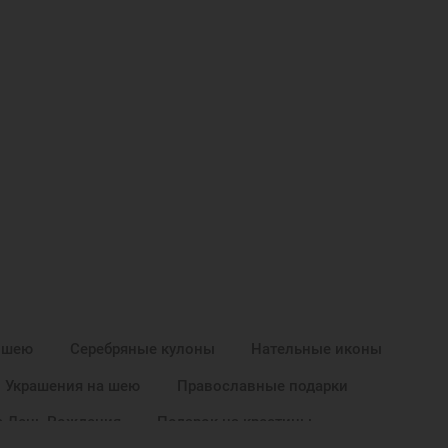
 шею
Серебряные кулоны
Нательные иконы
Украшения на шею
Православные подарки
а День Рождения
Подарок на крестины