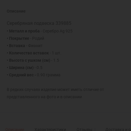
Описание
Серебряная подвеска 339885
• Металл и проба
- Серебро Ag 925
• Покрытие
- Родий
• Вставка
- Фианит
• Количество вставок
- 1 шт.
• Высота с ушком (см)
- 1.5
• Ширина (см)
- 0.5
• Средний вес -
0.90 грамма
В редких случаях изделие может иметь отличие от
представленного на фото и в описании
Описание
Характеристики
Отзывы
0
Доставка и 