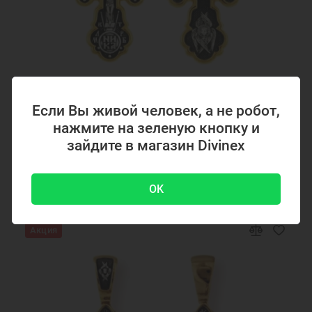
Образки нательные православные
Нательные образки святых
Нательные серебряные образки
Подвеска украшение
Подвеска кулон
Подвеска икона
Ювелирные украшения
Код товара: 294867
Если Вы живой человек, а не робот,
Серебряный крестик с позолотой 294867
нажмите на зеленую кнопку и
зайдите в магазин Divinex
4700 ₽
-51 %
9500 ₽
OK
Акция