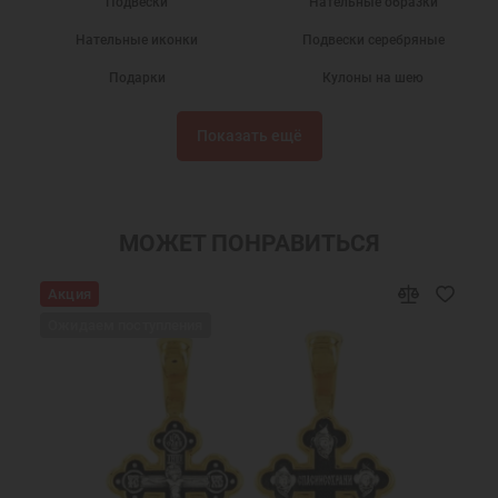
Подвески
Нательные образки
Нательные иконки
Подвески серебряные
Подарки
Кулоны на шею
Серебряные кулоны
Нательные иконы
Показать ещё
Серебряные иконки
Подвески из серебра
Именные подвески
Подвески именные из серебра
Украшения на шею
Православные подарки
МОЖЕТ ПОНРАВИТЬСЯ
Православные украшения
Новогодние подарки
Акция
Подарок мужчине на Новый Год
Подарок на День Рождения
Ожидаем поступления
Подарок на крестины
Подарок подруге на Новый Год
Подвеска в подарок
Серебряные кулоны святых
Серебряные украшения кулоны
Серебряный кулон на шею
Серебряный кулон медальон
Серебряный кулон оберег
Серебряные подвески кулоны
Нательные кулоны