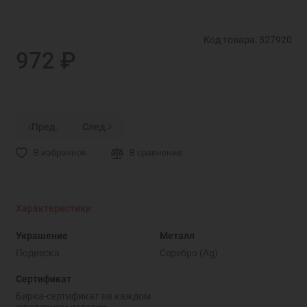
Код товара: 327920
972 ₽
Пред.
След.
В избранное
В сравнение
Характеристики
Украшение
Металл
Подвеска
Серебро (Ag)
Сертификат
Бирка-сертификат на каждом
ювелирном изделии