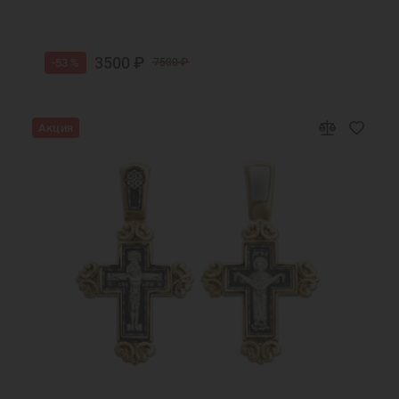
3500 ₽
-53 %
7500 ₽
Акция