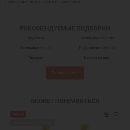
представленного на фото и в описании
РЕКОМЕНДУЕМЫЕ ПОДБОРКИ
Подвески
Нательные образки
Нательные иконки
Подвески серебряные
Подарки
Кулоны на шею
Серебряные кулоны
Нательные иконы
Показать ещё
Серебряные иконки
Подвески из серебра
Именные подвески
Подвески именные из серебра
Нательная икона Артемий
Подвеска Артемий святой
МОЖЕТ ПОНРАВИТЬСЯ
Украшения на шею
Православные подарки
Акция
Православные украшения
Новогодние подарки
Ожидаем поступления
Подарок мужчине на Новый Год
Подарок на День Рождения