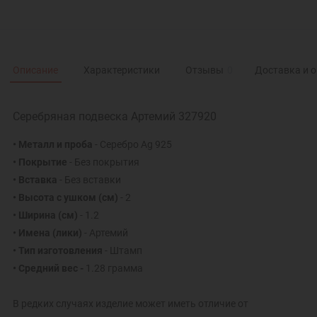
Описание
Характеристики
Отзывы
0
Доставка и 
Серебряная подвеска Артемий 327920
• Металл и проба
- Серебро Ag 925
• Покрытие
- Без покрытия
• Вставка
- Без вставки
• Высота с ушком
(см)
- 2
• Ширина
(см)
- 1.2
• Имена (лики)
- Артемий
• Тип изготовления
- Штамп
• Средний вес -
1.28 грамма
В редких случаях изделие может иметь отличие от