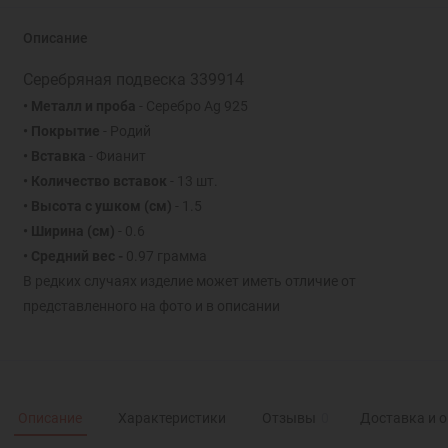
Описание
Серебряная подвеска 339914
• Металл и проба
- Серебро Ag 925
• Покрытие
- Родий
• Вставка
- Фианит
• Количество вставок
- 13 шт.
• Высота с ушком (см)
- 1.5
• Ширина (см)
- 0.6
• Средний вес -
0.97 грамма
В редких случаях изделие может иметь отличие от
представленного на фото и в описании
Описание
Характеристики
Отзывы
0
Доставка и 