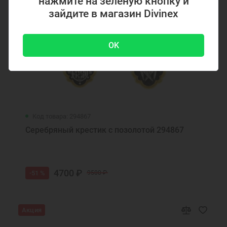
нажмите на зеленую кнопку и
Серебряные украшения кулоны
Серебряный кулон на шею
зайдите в магазин Divinex
Серебряный кулон медальон
Серебряный кулон оберег
Серебряные подвески кулоны
Нательные кулоны
OK
Образки нательные православные
Нательные образки святых
Нательные серебряные образки
Подвеска украшение
Подвеска кулон
Подвеска икона
Ювелирные украшения
Код товара: 294867
Серебряный крестик с позолотой 294867
4700 ₽
-51 %
9500 ₽
Акция