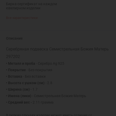
Бирка-сертификат на каждом
ювелирном изделии
Все характеристики
Описание
Серебряная подвеска Семистрельная Божия Матерь
297202
• Металл и проба
- Серебро Ag 925
• Покрытие
- Без покрытия
• Вставка
- Без вставки
• Высота с ушком (см)
- 2.8
• Ширина (см)
- 1.7
• Имена (лики)
- Семистрельная Божия Матерь
• Средний вес -
2.11 грамма
В редких случаях изделие может иметь отличие от