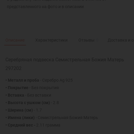
представленного на фото и в описании
Описание
Характеристики
Отзывы
0
Доставка и 
Серебряная подвеска Семистрельная Божия Матерь
297202
• Металл и проба
- Серебро Ag 925
• Покрытие
- Без покрытия
• Вставка
- Без вставки
• Высота с ушком (см)
- 2.8
• Ширина (см)
- 1.7
• Имена (лики)
- Семистрельная Божия Матерь
• Средний вес -
2.11 грамма