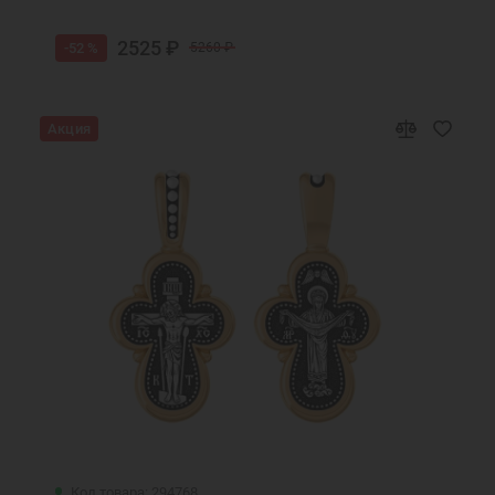
2525 ₽
-52 %
5260 ₽
Акция
Код товара: 294768