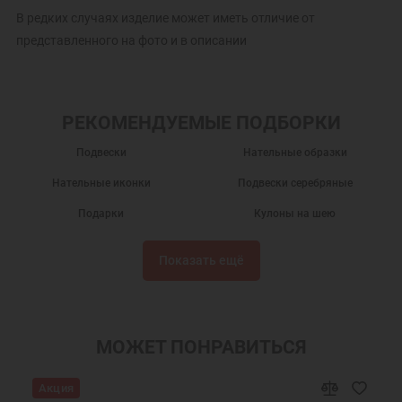
В редких случаях изделие может иметь отличие от
представленного на фото и в описании
РЕКОМЕНДУЕМЫЕ ПОДБОРКИ
Подвески
Нательные образки
Нательные иконки
Подвески серебряные
Подарки
Кулоны на шею
Серебряные кулоны
Нательные иконы
Показать ещё
Серебряные иконки
Подвески из серебра
Именные подвески
Подвески именные из серебра
Украшения на шею
Православные подарки
МОЖЕТ ПОНРАВИТЬСЯ
Православные украшения
Новогодние подарки
Акция
Подарок мужчине на Новый Год
Подарок на День Рождения