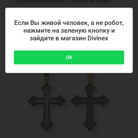
Серебряный крестик с позолотой 294867
Подвеска на шею
Подвеска украшение
Подвеска кулон
Подвеска икона
Если Вы живой человек, а не робот,
4700 ₽
-51 %
9500 ₽
нажмите на зеленую кнопку и
Ювелирные украшения
зайдите в магазин Divinex
Акция
OK