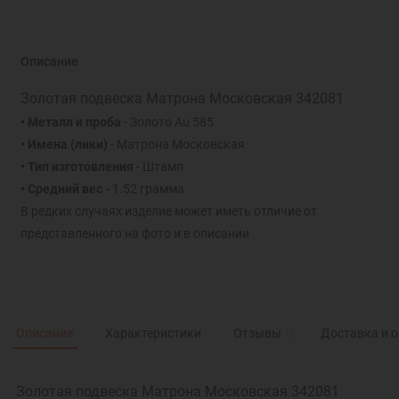
Описание
Золотая подвеска Матрона Московская 342081
• Металл и проба
- Золото Au 585
• Имена (лики)
- Матрона Московская
• Тип изготовления
- Штамп
• Средний вес -
1.52 грамма
В редких случаях изделие может иметь отличие от
представленного на фото и в описании
Описание
Характеристики
Отзывы
0
Доставка и 
Золотая подвеска Матрона Московская 342081