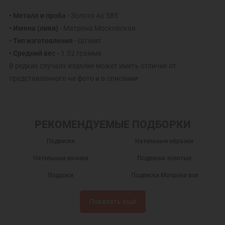
• Металл и проба
- Золото Au 585
• Имена (лики)
- Матрона Московская
• Тип изготовления
- Штамп
• Средний вес -
1.52 грамма
В редких случаях изделие может иметь отличие от
представленного на фото и в описании
РЕКОМЕНДУЕМЫЕ ПОДБОРКИ
Подвески
Нательные образки
Нательные иконки
Подвески золотые
Подарки
Подвески Матрона все
Кулоны на шею
Золотые кулоны
Показать ещё
Нательные иконы
Золотые иконки