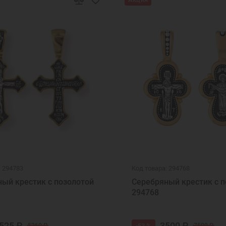
Ювелирные украшения
: 294783
Код товара: 294768
ый крестик с позолотой
Серебряный крестик с п
294768
525 ₽
3500 ₽
-53 %
5260 ₽
7500 ₽