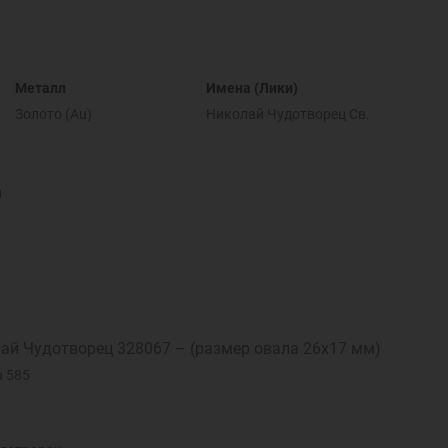
Металл
Имена (Лики)
Золото (Au)
Николай Чудотворец Св.
и
ай Чудотворец 328067 – (размер овала 26х17 мм)
u 585