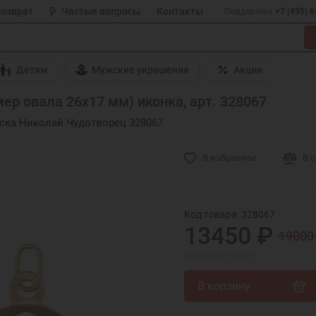
возврат
Частые вопросы
Контакты
Поддержка
+7 (495) 
Детям
Мужские украшения
Акции
ер овала 26х17 мм) иконка, арт. 328067
ска Николай Чудотворец 328067
В избранное
В 
Код товара: 328067
13450 ₽
19000
экономия 5550 ₽
В корзину