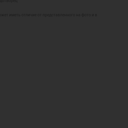
удотворец
ожет иметь отличие от представленного на фото и в