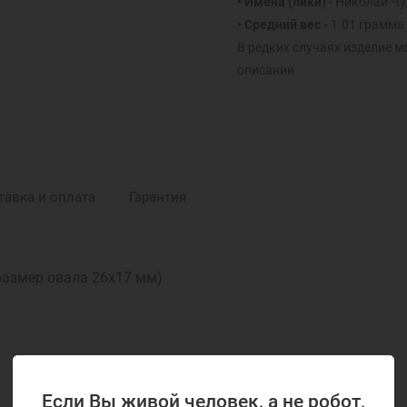
• Имена (лики)
- Николай Ч
• Средний вес -
1.01 грамма
В редких случаях изделие м
описании
тавка и оплата
Гарантия
размер овала 26х17 мм)
Если Вы живой человек, а не робот,