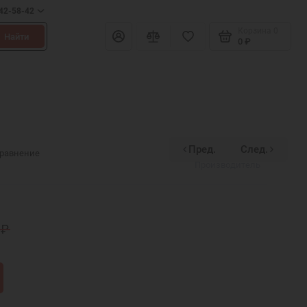
642-58-42
Корзина
0
Найти
0 ₽
Пред.
След.
Духовное наследие
сравнение
Производитель
 ₽