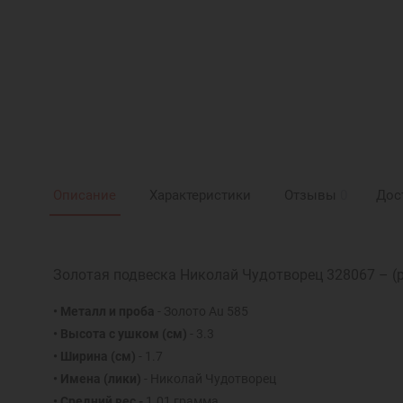
Описание
Характеристики
Отзывы
0
Дос
Золотая подвеска Николай Чудотворец 328067 – (
• Металл и проба
- Золото Au 585
• Высота с ушком (см)
- 3.3
• Ширина (см)
- 1.7
• Имена (лики)
- Николай Чудотворец
• Средний вес -
1.01 грамма