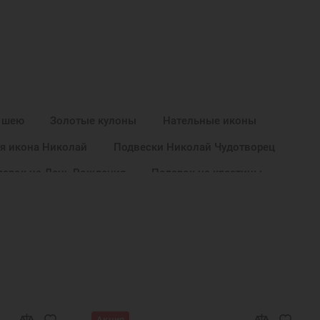
 шею
Золотые кулоны
Нательные иконы
я икона Николай
Подвески Николай Чудотворец
дарок на День Рождения
Подарок на крестины
одвеска икона
Золотые именные подвески
Золотой кулон в подарок
Золотой кулон икона
лоны обереги
Золотые кулоны святых
Нательные кулоны
Нательные образки святых
а украшение
Подвеска кулон
Подвеска икона
Акция