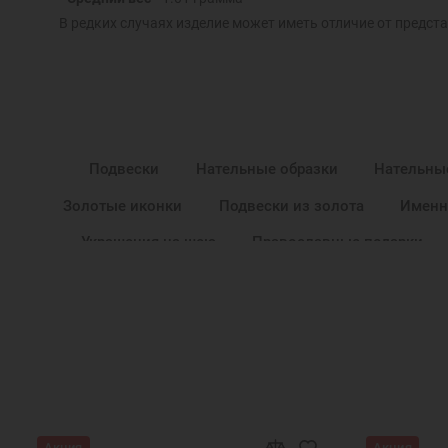
В редких случаях изделие может иметь отличие от предста
Подвески
Нательные образки
Нательны
Золотые иконки
Подвески из золота
Именн
Украшения на шею
Православные подарки
Золотая подвеска на шею
Золотые подвес
Золотые подвески на цепочку
Подвеска в подар
Золотые изделия кулоны
Золотые к
Кулон медальон золотой
Золотой именной кул
Золотая подвеска с именем
Золотые подвески с
Акция
Акция