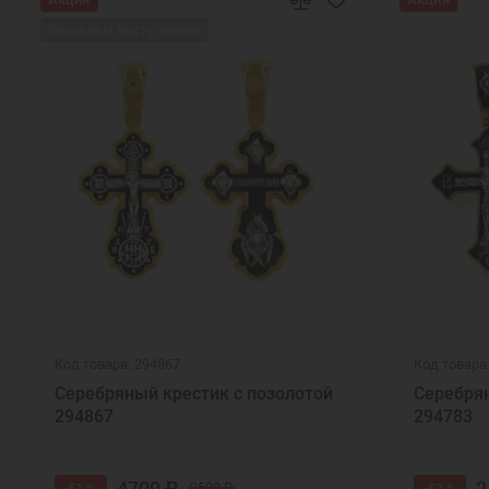
Ожидаем поступления
Код товара: 294867
Код товара
Серебряный крестик с позолотой
Серебрян
294867
294783
4700 ₽
2
-51 %
-52 %
9500 ₽