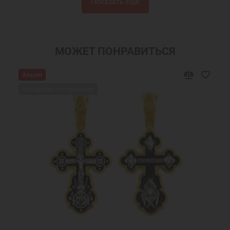
Показать ещё
Золотые иконки
Подвески из золота
Именные подвески
Подвески именные из золота
Нательная икона Николай
Подвески Николай Чудотворец
МОЖЕТ ПОНРАВИТЬСЯ
Украшения на шею
Православные подарки
Акция
Православные украшения
Новогодние подарки
Ожидаем поступления
Подарок на День Рождения
Подарок на крестины
Золотая подвеска на шею
Золотые подвески иконки
Ювелирные золотые подвески
Золотая подвеска икона
Золотые именные подвески
Золотые подвески на цепочку
Подвеска в подарок
Золотая подвеска кулон
Золотой кулон на шею
Золотой кулон в подарок
Золотой кулон икона
Золотые изделия кулоны
Золотые кулоны иконки
Золотые кулоны недорого