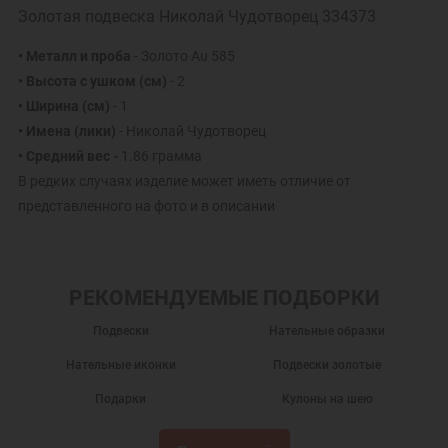
Золотая подвеска Николай Чудотворец 334373
• Металл и проба
- Золото Au 585
• Высота с ушком (см)
- 2
• Ширина (см)
- 1
• Имена (лики)
- Николай Чудотворец
• Средний вес -
1.86 грамма
В редких случаях изделие может иметь отличие от
представленного на фото и в описании
РЕКОМЕНДУЕМЫЕ ПОДБОРКИ
Подвески
Нательные образки
Нательные иконки
Подвески золотые
Подарки
Кулоны на шею
Золотые кулоны
Нательные иконы