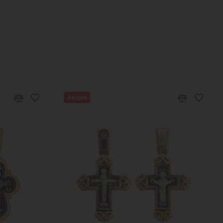
овый год
Подарок женщине на Новый Год
ый год
Подарок подруге на Новый Год
ные золотые подвески
Золотая подвеска икона
вески на цепочку
Золотой кулон женский
той кулон в подарок
Золотой кулон икона
Акция
лоны обереги
Золотые кулоны святых
Кулон на шею женский
Женские кулоны из золота
олотой кулон с именем
Золотые кулоны 585
е кулоны
Образки нательные православные
одвески святых
Золотые подвески для женщин
лон
Подвески на шею женские
Подвеска икона