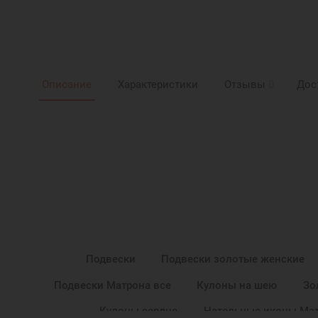
Описание
Характеристики
Отзывы
0
Дос
Подвески
Подвески золотые женские
Подвески Матрона все
Кулоны на шею
Зо
Кулоны сердце
Нательные иконы Ма