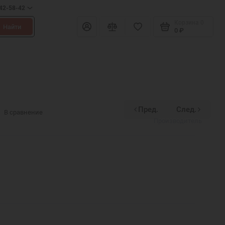
642-58-42
Корзина
0
Найти
0 ₽
Пред.
След.
Divinex
В сравнение
Производитель