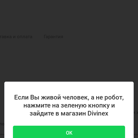
тавка и оплата
Гарантия
Если Вы живой человек, а не робот,
РЕКОМЕНДУЕМЫЕ ПОДБОРКИ
нажмите на зеленую кнопку и
зайдите в магазин Divinex
Нательные образки
Нательные иконки
Подвески 
лотые кулоны
Нательные иконы
Золотые иконки
OK
троны Московской
Украшения на шею
Женские укра