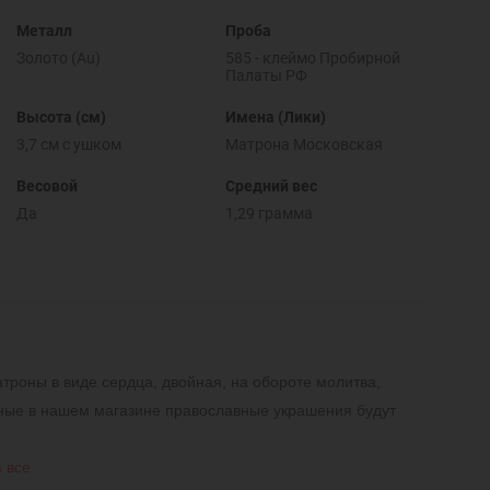
Металл
Проба
Золото (Au)
585 - клеймо Пробирной
Палаты РФ
Высота (см)
Имена (Лики)
3,7 см с ушком
Матрона Московская
Весовой
Средний вес
Да
1,29 грамма
троны в виде сердца, двойная, на обороте молитва,
ные в нашем магазине православные украшения будут
 все