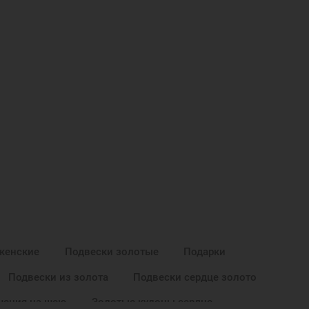
женские
Подвески золотые
Подарки
Подвески из золота
Подвески сердце золото
шения на шею
Золотые кулоны сердце