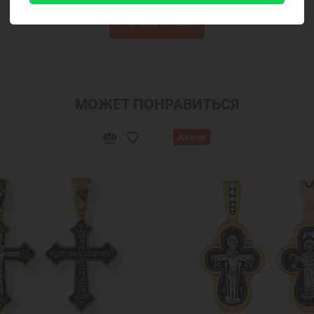
крашения
Новогодние подарки
Подарок девушке на Н
Показать ещё
 маме
Подарок на крестины
Подарок девочке на Нов
 подвеска на шею
Золотые подвески иконки
Ювелир
ые подвески
Золотая подвеска сердечко
Золотые под
МОЖЕТ ПОНРАВИТЬСЯ
Золотая подвеска кулон
Золотой кулон на шею
Золо
Акция
улоны иконки
Золотые кулоны недорого
Золотые ку
ские подвески и кулоны
Красивые женские кулоны
оны для женщин
Кулоны золотые женские на шею
З
нский сердце
Кулоны на цепочку женские
Нательны
с именем
Золотая подвеска в виде сердца
Золотые п
Подвеска на шею
Подвеска украшение
Подвеска ку
Ювелирные украшения
Подвески сердце