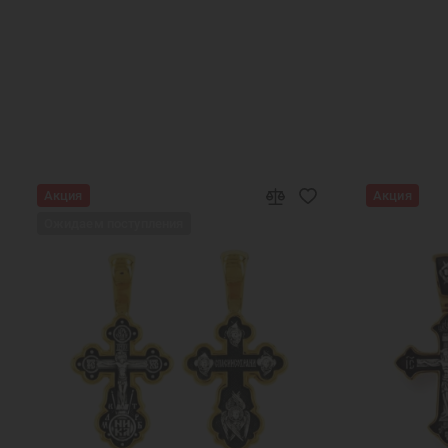
Православные подарки
Православные у
Подарок на День Рождения
Подарок
Женские золотые подвески на цепочку
Золотая
Золотая подвеска сердце
Золотые именн
Подвеска в подарок
Матрона золото
Акция
Акция
Золотые изделия кулоны
Золотые к
Ожидаем поступления
Кулон медальон золотой
Женские кулоны
Жен
Золотые кулоны для девушек
Золотые кул
Золотой кулон сердечко
Кулон золотой же
Нательные образки святых
Золотая подвеска 
Золотой кулон
Золотая подвеска для девушки