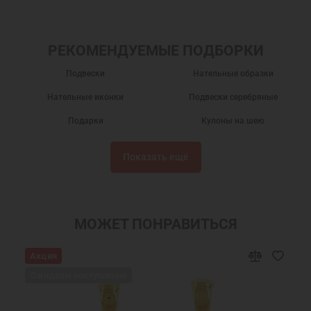
РЕКОМЕНДУЕМЫЕ ПОДБОРКИ
Подвески
Нательные образки
Нательные иконки
Подвески серебряные
Подарки
Кулоны на шею
Серебряные кулоны
Нательные иконы
Показать ещё
Серебряные иконки
Подвески из серебра
Именные подвески
Подвески именные из серебра
Нательная икона Николай
Подвески Николай Чудотворец
МОЖЕТ ПОНРАВИТЬСЯ
Украшения на шею
Православные подарки
Акция
Православные украшения
Новогодние подарки
Ожидаем поступления
Подарок мужчине на Новый Год
Подарок на День Рождения
Подарок на крестины
Подарок подруге на Новый Год