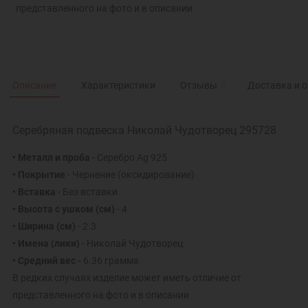
представленного на фото и в описании
Описание
Характеристики
Отзывы
0
Доставка и 
Серебряная подвеска Николай Чудотворец 295728
• Металл и проба
- Серебро Ag 925
• Покрытие
- Чернение (оксидирование)
• Вставка
- Без вставки
• Высота с ушком (см)
- 4
• Ширина (см)
- 2.3
• Имена (лики)
- Николай Чудотворец
• Средний вес -
6.36 грамма
В редких случаях изделие может иметь отличие от
представленного на фото и в описании