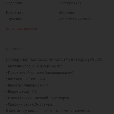
Подвеска
Серебро (Ag)
Покрытие
Молитва
Чернение
Молитва Николаю
Все характеристики
Описание
Серебряная подвеска Николай Чудотворец 295728
• Металл и проба
- Серебро Ag 925
• Покрытие
- Чернение (оксидирование)
• Вставка
- Без вставки
• Высота с ушком (см)
- 4
• Ширина (см)
- 2.3
• Имена (лики)
- Николай Чудотворец
• Средний вес -
6.36 грамма
В редких случаях изделие может иметь отличие от