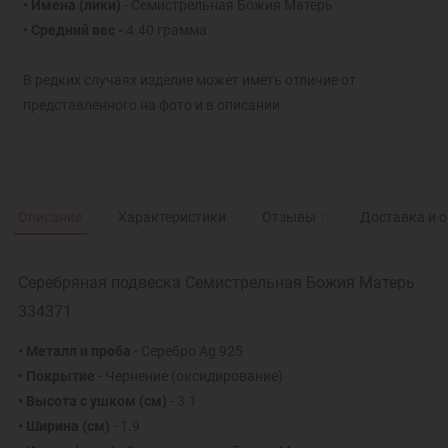
• Имена (лики)
- Семистрельная Божия Матерь
• Средний вес -
4.40 грамма
В редких случаях изделие может иметь отличие от
представленного на фото и в описании
Описание
Характеристики
Отзывы
0
Доставка и 
Серебряная подвеска Семистрельная Божия Матерь
334371
• Металл и проба
- Серебро Ag 925
• Покрытие
- Чернение (оксидирование)
• Высота с ушком
(см)
- 3.1
• Ширина
(см)
- 1.9