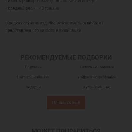
• Имена (лики)
- Семистрельная Божия Матерь
• Средний вес -
4.40 грамма
В редких случаях изделие может иметь отличие от
представленного на фото и в описании
РЕКОМЕНДУЕМЫЕ ПОДБОРКИ
Подвески
Нательные образки
Нательные иконки
Подвески серебряные
Подарки
Кулоны на шею
Серебряные кулоны
Нательные иконы
Показать ещё
Серебряные иконки
Подвески из серебра
Именные подвески
Подвески именные из серебра
Украшения на шею
Православные подарки
МОЖЕТ ПОНРАВИТЬСЯ