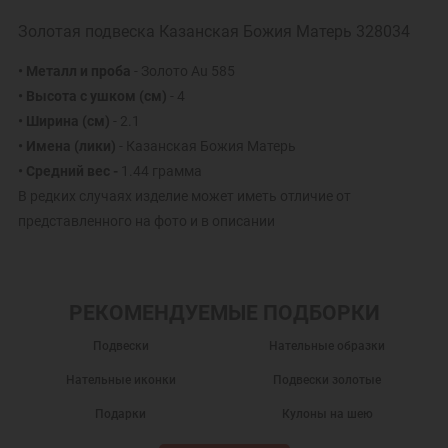
Золотая подвеска Казанская Божия Матерь 328034
• Металл и проба
- Золото Au 585
• Высота с ушком (см)
- 4
• Ширина (см)
- 2.1
• Имена (лики)
- Казанская Божия Матерь
• Средний вес -
1.44 грамма
В редких случаях изделие может иметь отличие от
представленного на фото и в описании
РЕКОМЕНДУЕМЫЕ ПОДБОРКИ
Подвески
Нательные образки
Нательные иконки
Подвески золотые
Подарки
Кулоны на шею
Золотые кулоны
Нательные иконы