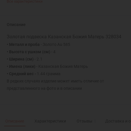
Все характеристики
Описание
Золотая подвеска Казанская Божия Матерь 328034
• Металл и проба
- Золото Au 585
• Высота с ушком (см)
- 4
• Ширина (см)
- 2.1
• Имена (лики)
- Казанская Божия Матерь
• Средний вес -
1.44 грамма
В редких случаях изделие может иметь отличие от
представленного на фото и в описании
Описание
Характеристики
Отзывы
0
Доставка и 