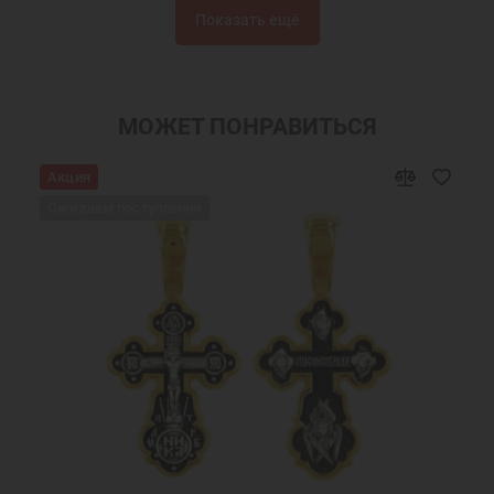
Показать ещё
Золотые иконки
Подвески из золота
Именные подвески
Подвески именные из золота
Украшения на шею
Православные подарки
МОЖЕТ ПОНРАВИТЬСЯ
Православные украшения
Новогодние подарки
Акция
Подарок на День Рождения
Подарок на крестины
Ожидаем поступления
Золотая подвеска на шею
Золотые подвески иконки
Ювелирные золотые подвески
Золотая подвеска икона
Золотые именные подвески
Золотые подвески на цепочку
Подвеска в подарок
Золотая подвеска кулон
Золотой кулон на шею
Золотой кулон в подарок
Золотой кулон икона
Золотые изделия кулоны
Золотые кулоны иконки
Золотые кулоны недорого
Золотые кулоны обереги
Золотые кулоны святых